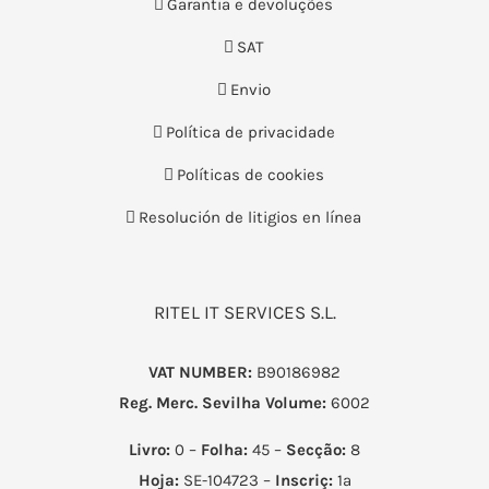
Garantia e devoluções
SAT
Envio
Política de privacidade
Políticas de cookies
Resolución de litigios en línea
RITEL IT SERVICES S.L.
VAT NUMBER:
B90186982
Reg. Merc. Sevilha
Volume:
6002
Livro:
0 –
Folha:
45 –
Secção:
8
Hoja:
SE-104723 –
Inscriç:
1ª