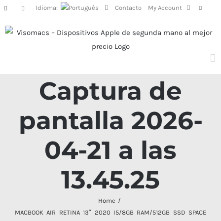
Skip
Idioma:
Contacto
My Account
Facebook
Instagram
to
content
Captura de
pantalla 2026-
04-21 a las
13.45.25
Home
MACBOOK AIR RETINA 13″ 2020 I5/8GB RAM/512GB SSD SPACE