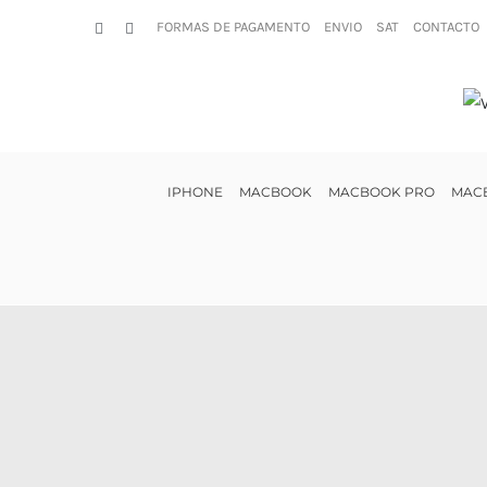
Skip
FORMAS DE PAGAMENTO
ENVIO
SAT
CONTACTO
Facebook
Instagram
to
content
IPHONE
MACBOOK
MACBOOK PRO
MACB