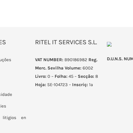
ES
RITEL IT SERVICES S.L.
D.U.N.S. NU
luções
VAT NUMBER:
B90186982
Reg.
Merc. Sevilha
Volume:
6002
Livro:
0 –
Folha:
45 –
Secção:
8
Hoja:
SE-104723 –
Inscriç:
1ª
acidade
kies
litigios en