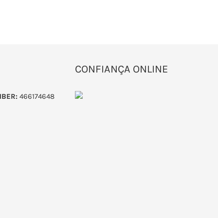
CONFIANÇA ONLINE
MBER:
466174648