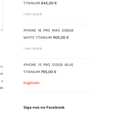
TITANIUM
645,00
€
1 em stock
IPHONE 16 PRO MAX 256GB
WHITE TITANIUM
905,00
€
1 em stock
IPHONE 15 PRO 512GB BLUE
mo
TITANIUM
795,00
€
o:
 y
Esgotado
de
Siga-nos no Facebook