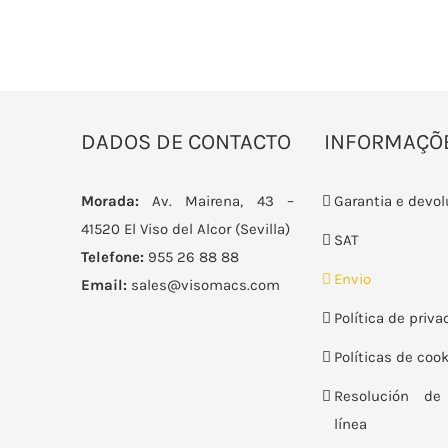
DADOS DE CONTACTO
INFORMAÇÕ
Morada:
Av. Mairena, 43 –
Garantia e devo
41520 El Viso del Alcor (Sevilla)
SAT
Telefone:
955 26 88 88
Envio
Email:
sales@visomacs.com
Política de priv
Políticas de coo
Resolución de 
línea