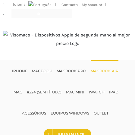
Skip
Idioma:
Contacto
My Account
Facebook
to
Instagram
content
IPHONE
MACBOOK
MACBOOK PRO
MACBOOK AIR
IMAC
#224 (SEM TÍTULO)
MAC MINI
IWATCH
IPAD
ACESSÓRIOS
EQUIPOS WINDOWS
OUTLET
BREVEMENTE