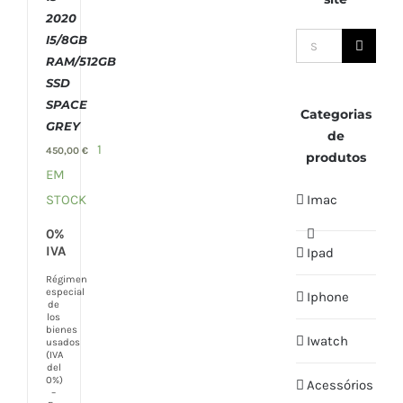
2020
I5/8GB
Search
RAM/512GB
for:
SSD
SPACE
Categorias
GREY
de
1
450,00
€
produtos
EM
STOCK
Imac
0%
IVA
Ipad
Régimen
especial
Iphone
de
los
bienes
Iwatch
usados
(IVA
del
0%)
Acessórios
–