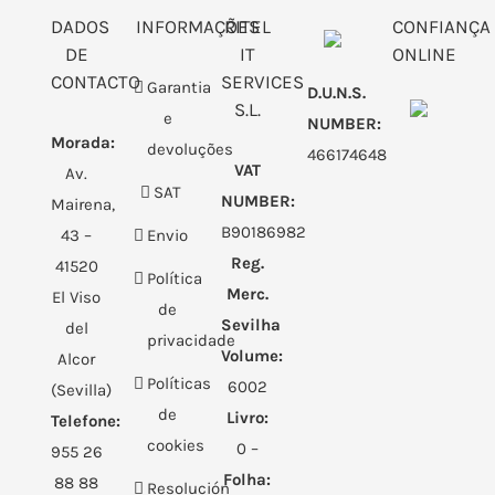
DADOS
INFORMAÇÕES
RITEL
CONFIANÇA
DE
IT
ONLINE
CONTACTO
SERVICES
Garantia
D.U.N.S.
S.L.
e
NUMBER:
Morada:
devoluções
466174648
VAT
Av.
SAT
NUMBER:
Mairena,
B90186982
43 –
Envio
Reg.
41520
Política
Merc.
El Viso
de
Sevilha
del
privacidade
Volume:
Alcor
Políticas
6002
(Sevilla)
de
Livro:
Telefone:
cookies
0 –
955 26
Folha:
88 88
Resolución