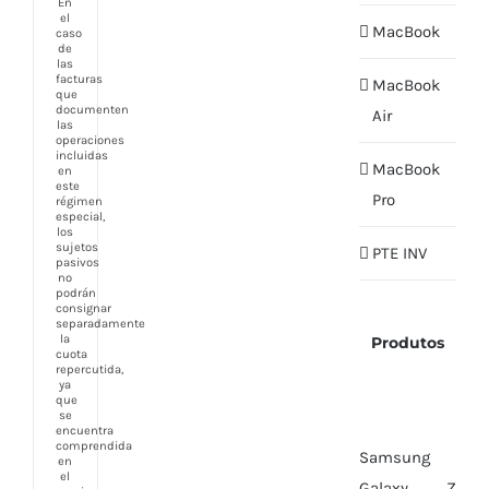
En
el
MacBook
caso
de
las
facturas
MacBook
que
documenten
Air
las
operaciones
incluidas
MacBook
en
este
Pro
régimen
especial,
los
sujetos
PTE INV
pasivos
no
podrán
consignar
separadamente
la
Produtos
cuota
repercutida,
ya
que
se
encuentra
comprendida
Samsung
en
el
Galaxy Z