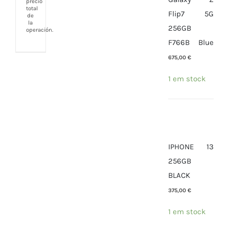
precio
total
Flip7 5G
de
la
256GB
operación.
F766B Blue
675,00
€
1 em stock
IPHONE 13
256GB
BLACK
375,00
€
1 em stock