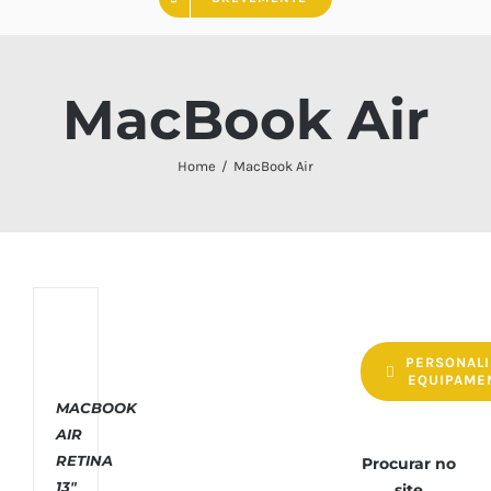
MacBook Air
Home
MacBook Air
PERSONALI
EQUIPAME
COMPRAR
MACBOOK
/
AIR
DETAILS
RETINA
Procurar no
13″
site