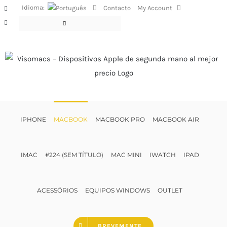
Skip
Idioma:
Contacto
My Account
Facebook
to
Instagram
content
IPHONE
MACBOOK
MACBOOK PRO
MACBOOK AIR
IMAC
#224 (SEM TÍTULO)
MAC MINI
IWATCH
IPAD
ACESSÓRIOS
EQUIPOS WINDOWS
OUTLET
BREVEMENTE