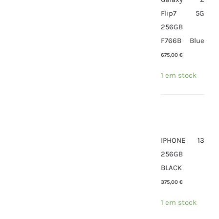
Flip7 5G
256GB
F766B Blue
675,00
€
1 em stock
IPHONE 13
256GB
BLACK
375,00
€
1 em stock