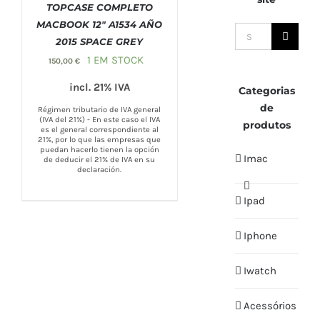
TOPCASE COMPLETO
MACBOOK 12″ A1534 AÑO
Search
2015 SPACE GREY
COMPRAR
/
DETAILS
for:
1 EM STOCK
150,00
€
incl. 21% IVA
Categorias
de
Régimen tributario de IVA general
(IVA del 21%) - En este caso el IVA
produtos
es el general correspondiente al
21%, por lo que las empresas que
puedan hacerlo tienen la opción
Imac
de deducir el 21% de IVA en su
declaración.
Ipad
Iphone
Iwatch
Acessórios