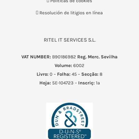
Políticas de cookies
Resolución de litigios en línea
RITEL IT SERVICES S.L.
VAT NUMBER:
B90186982
Reg. Merc. Sevilha
Volume:
6002
Livro:
0 –
Folha:
45 –
Secção:
8
Hoja:
SE-104723 –
Inscriç:
1ª