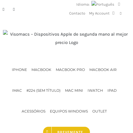
Skip
Idioma:
Facebook
Instagram
to
Contacto
My Account
content
IPHONE
MACBOOK
MACBOOK PRO
MACBOOK AIR
IMAC
#224 (SEM TÍTULO)
MAC MINI
IWATCH
IPAD
ACESSÓRIOS
EQUIPOS WINDOWS
OUTLET
BREVEMENTE