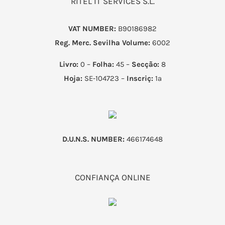
RITEL IT SERVICES S.L.
VAT NUMBER:
B90186982
Reg. Merc. Sevilha
Volume:
6002
Livro:
0 –
Folha:
45 –
Secção:
8
Hoja:
SE-104723 –
Inscriç:
1ª
D.U.N.S. NUMBER:
466174648
CONFIANÇA ONLINE