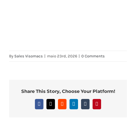
By
Sales Visomacs
|
maio 23rd, 2026
|
0 Comments
Share This Story, Choose Your Platform!
Facebook
X
Reddit
LinkedIn
Tumblr
Pinterest