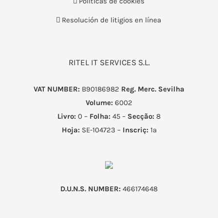
Políticas de cookies
Resolución de litigios en línea
RITEL IT SERVICES S.L.
VAT NUMBER:
B90186982
Reg. Merc. Sevilha
Volume:
6002
Livro:
0 –
Folha:
45 –
Secção:
8
Hoja:
SE-104723 –
Inscriç:
1ª
D.U.N.S. NUMBER:
466174648