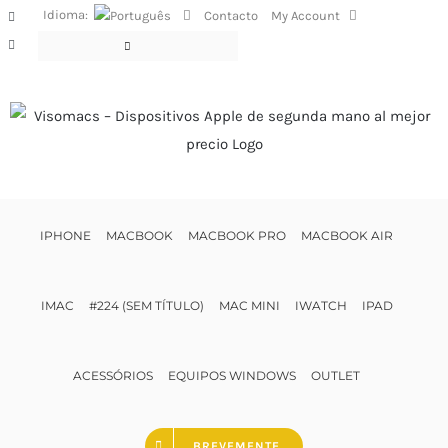
Skip
Idioma:
Contacto
My Account
Facebook
to
Instagram
content
IPHONE
MACBOOK
MACBOOK PRO
MACBOOK AIR
IMAC
#224 (SEM TÍTULO)
MAC MINI
IWATCH
IPAD
ACESSÓRIOS
EQUIPOS WINDOWS
OUTLET
BREVEMENTE