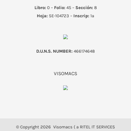
Libro:
0 –
Folio:
45 –
Sección:
8
Hoja:
SE-104723 –
Inscrip:
1ª
D.U.N.S. NUMBER:
466174648
VISOMACS
© Copyright
2026 Visomacs ( a RITEL IT SERVICES