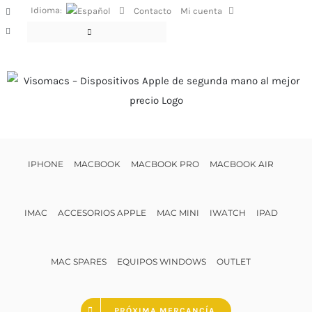
Saltar
Idioma:
Contacto
Mi cuenta
Facebook
al
Instagram
contenido
IPHONE
MACBOOK
MACBOOK PRO
MACBOOK AIR
IMAC
ACCESORIOS APPLE
MAC MINI
IWATCH
IPAD
MAC SPARES
EQUIPOS WINDOWS
OUTLET
PRÓXIMA MERCANCÍA