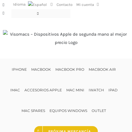
Saltar
Idioma:
Contacto
Mi cuenta
Facebook
al
Instagram
contenido
IPHONE
MACBOOK
MACBOOK PRO
MACBOOK AIR
IMAC
ACCESORIOS APPLE
MAC MINI
IWATCH
IPAD
MAC SPARES
EQUIPOS WINDOWS
OUTLET
PRÓXIMA MERCANCÍA