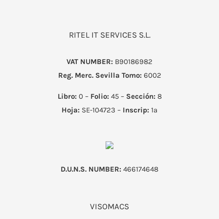
RITEL IT SERVICES S.L.
VAT NUMBER:
B90186982
Reg. Merc. Sevilla
Tomo:
6002
Libro:
0 –
Folio:
45 –
Sección:
8
Hoja:
SE-104723 –
Inscrip:
1ª
D.U.N.S. NUMBER:
466174648
VISOMACS