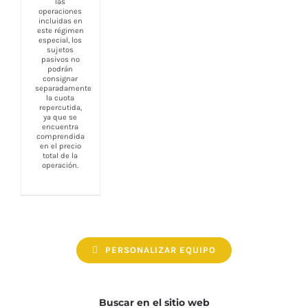
las
operaciones
incluidas en
este régimen
especial, los
sujetos
pasivos no
podrán
consignar
separadamente
la cuota
repercutida,
ya que se
encuentra
comprendida
en el precio
total de la
operación.
PERSONALIZAR EQUIPO
Buscar en el sitio web