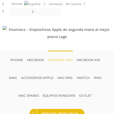
Saltar
Idioma:
Contacto
Mi cuenta
Facebook
al
Instagram
contenido
IPHONE
MACBOOK
MACBOOK PRO
MACBOOK AIR
IMAC
ACCESORIOS APPLE
MAC MINI
IWATCH
IPAD
MAC SPARES
EQUIPOS WINDOWS
OUTLET
PRÓXIMA MERCANCÍA