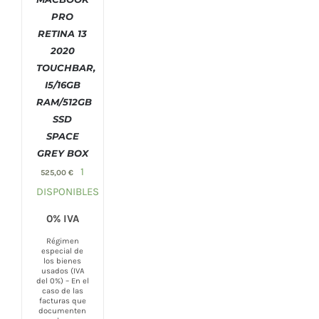
PRO
COMPRAR
RETINA 13
/
DETALLES
2020
TOUCHBAR,
I5/16GB
RAM/512GB
SSD
SPACE
GREY BOX
1
525,00
€
DISPONIBLES
0% IVA
Régimen
especial de
los bienes
usados (IVA
del 0%) – En el
caso de las
facturas que
documenten