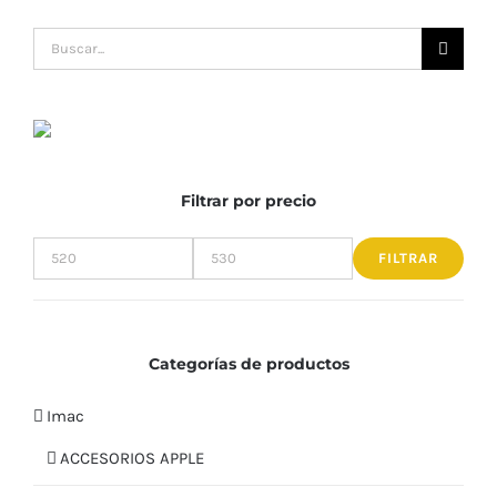
Buscar:
Filtrar por precio
FILTRAR
Precio
Precio
mínimo
máximo
Categorías de productos
Imac
ACCESORIOS APPLE