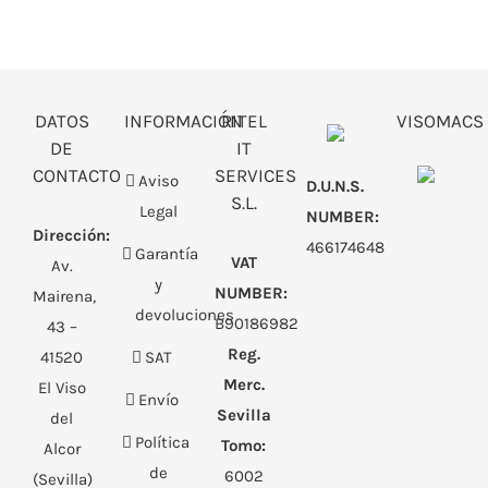
DATOS
INFORMACIÓN
RITEL
VISOMACS
DE
IT
CONTACTO
SERVICES
Aviso
D.U.N.S.
S.L.
Legal
NUMBER:
Dirección:
466174648
Garantía
VAT
Av.
y
NUMBER:
Mairena,
devoluciones
B90186982
43 –
Reg.
41520
SAT
Merc.
El Viso
Envío
Sevilla
del
Política
Tomo:
Alcor
de
6002
(Sevilla)