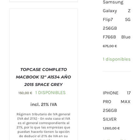
Samsung
Galaxy Z
Flip7 5G
256GB
F766B Blue
675,00
€
1 disponibles
TOPCASE COMPLETO
MACBOOK 12″ A1534 AÑO
2015 SPACE GREY
COMPRAR
/
DETALLES
1 DISPONIBLES
IPHONE 17
150,00
€
PRO MAX
incl. 21% IVA
256GB
Régimen tributario de IVA general
SILVER
(IVA del 21%) - En este caso el IVA
es el general correspondiente al
21%, por lo que las empresas que
1.260,00
€
puedan hacerlo tienen la opción
de deducir el 21% de IVA en su