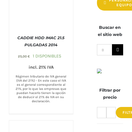
PERSONALI
EQUIP
Buscar en
el sitio web
CADDIE HDD IMAC 21.5
PULGADAS 2014
Buscar:
COMPRAR
/
DETALLES
1 DISPONIBLES
25,00
€
incl. 21% IVA
Régimen tributario de IVA general
(IVA del 21%) - En este caso el IVA
es el general correspondiente al
21%, por lo que las empresas que
Filtrar por
puedan hacerlo tienen la opción
precio
de deducir el 21% de IVA en su
declaración.
FILT
Precio
Precio
mínimo
máximo