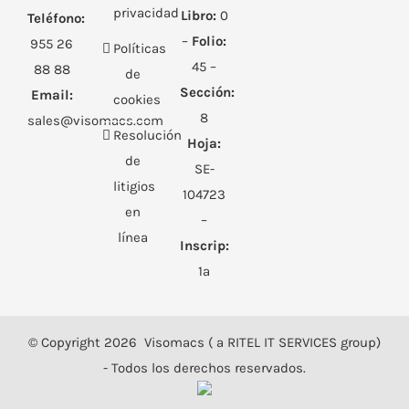
privacidad
Libro:
0
Teléfono:
–
Folio:
955 26
Políticas
45 –
88 88
de
Sección:
Email:
cookies
8
sales@visomacs.com
Resolución
Hoja:
de
SE-
litigios
104723
en
–
línea
Inscrip:
1ª
© Copyright
2026 Visomacs ( a RITEL IT SERVICES group)
- Todos los derechos reservados.