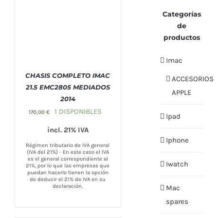
Categorías
de
productos
Imac
CHASIS COMPLETO IMAC
ACCESORIOS
21.5 EMC2805 MEDIADOS
APPLE
2014
COMPRAR
/
DETALLES
1 DISPONIBLES
170,00
€
Ipad
incl. 21% IVA
Iphone
Régimen tributario de IVA general
(IVA del 21%) - En este caso el IVA
es el general correspondiente al
Iwatch
21%, por lo que las empresas que
puedan hacerlo tienen la opción
de deducir el 21% de IVA en su
declaración.
Mac
spares