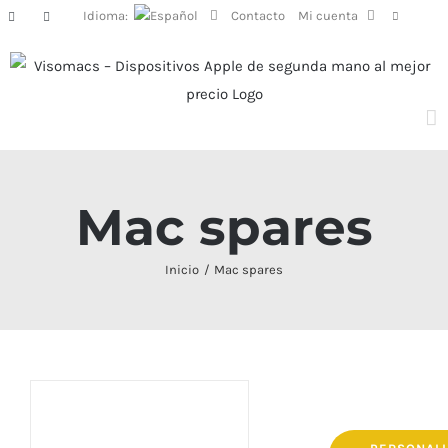
Saltar
Idioma:
Contacto
Mi cuenta
Facebook
Instagram
al
contenido
Mac spares
Inicio
Mac spares