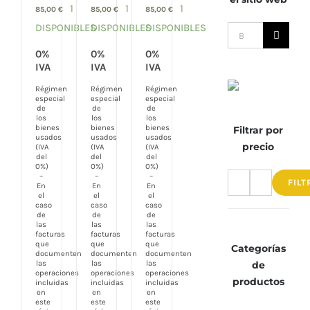
1
1
1
85,00
€
85,00
€
85,00
€
DISPONIBLES
DISPONIBLES
DISPONIBLES
Buscar:
0%
0%
0%
IVA
IVA
IVA
Régimen
Régimen
Régimen
especial
especial
especial
de
de
de
los
los
los
bienes
bienes
bienes
Filtrar por
usados
usados
usados
precio
(IVA
(IVA
(IVA
del
del
del
0%)
0%)
0%)
–
–
–
FILT
En
En
En
Precio
Precio
el
el
el
caso
caso
caso
mínimo
máximo
de
de
de
las
las
las
facturas
facturas
facturas
que
que
que
Categorías
documenten
documenten
documenten
de
las
las
las
operaciones
operaciones
operaciones
productos
incluidas
incluidas
incluidas
en
en
en
este
este
este