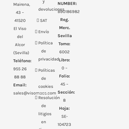
y
NUMBER:
Mairena,
devoluciones
B90186982
43 –
Reg.
41520
SAT
Merc.
El Viso
Envío
Sevilla
del
Política
Tomo:
Alcor
de
6002
(Sevilla)
privacidad
Libro:
Teléfono:
0 –
955 26
Políticas
Folio:
88 88
de
45 –
Email:
cookies
Sección:
sales@visomacs.com
Resolución
8
de
Hoja:
litigios
SE-
en
104723