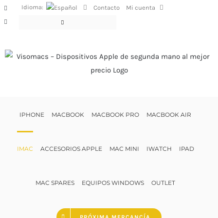
Saltar
Idioma:
Contacto
Mi cuenta
Facebook
al
Instagram
contenido
IPHONE
MACBOOK
MACBOOK PRO
MACBOOK AIR
IMAC
ACCESORIOS APPLE
MAC MINI
IWATCH
IPAD
MAC SPARES
EQUIPOS WINDOWS
OUTLET
PRÓXIMA MERCANCÍA