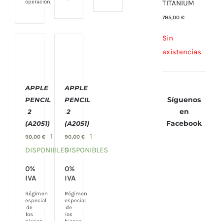
TITANIUM
operación.
795,00
€
Sin
existencias
COMPRAR
COMPRAR
APPLE
APPLE
/
/
Síguenos
PENCIL
PENCIL
DETALLES
DETALLES
en
2
2
Facebook
(A2051)
(A2051)
1
1
90,00
€
90,00
€
DISPONIBLES
DISPONIBLES
0%
0%
IVA
IVA
Régimen
Régimen
especial
especial
de
de
los
los