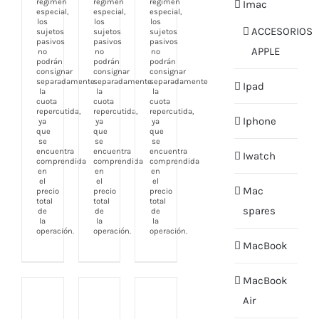
régimen
régimen
régimen
Imac
especial,
especial,
especial,
los
los
los
ACCESORIOS
sujetos
sujetos
sujetos
pasivos
pasivos
pasivos
APPLE
no
no
no
podrán
podrán
podrán
consignar
consignar
consignar
separadamente
separadamente
separadamente
Ipad
la
la
la
cuota
cuota
cuota
repercutida,
repercutida,
repercutida,
Iphone
ya
ya
ya
que
que
que
se
se
se
encuentra
encuentra
encuentra
Iwatch
comprendida
comprendida
comprendida
en
en
en
el
el
el
Mac
precio
precio
precio
total
total
total
spares
de
de
de
la
la
la
operación.
operación.
operación.
MacBook
MacBook
Air
COMPRAR
COMPRAR