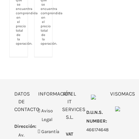
que
que
se
se
encuentra
encuentra
comprendida
comprendida
en
en
el
el
precio
precio
total
total
de
de
la
la
operación.
operación.
DATOS
INFORMACIÓN
RITEL
VISOMACS
DE
IT
CONTACTO
SERVICES
Aviso
D.U.N.S.
S.L.
Legal
NUMBER:
Dirección:
466174648
Garantía
VAT
Av.