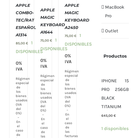
/
/
COMPRAR
APPLE
APPLE
MacBook
DETALLES
DETALLES
APPLE
/
COMBO-
MAGIC
Pro
DETALLES
MAGIC
TEC/RAT
KEYBOARD
KEYBOARD
ESPAÑOL
A2450
Outlet
A1644
A1314
1
75,00
€
1
75,00
€
1
85,00
€
DISPONIBLES
DISPONIBLES
DISPONIBLES
0%
Productos
0%
IVA
0%
IVA
IVA
Régimen
especial
Régimen
Régimen
IPHONE 15
de
especial
especial
los
de
de
PRO 256GB
bienes
los
los
usados
bienes
bienes
BLACK
(IVA
usados
usados
del
(IVA
(IVA
TITANIUM
0%)
del
del
–
0%)
0%)
En
–
645,00
€
–
el
En
En
caso
el
el
de
1 disponibles
caso
caso
las
de
de
facturas
las