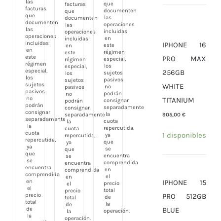
las
que
facturas
facturas
documenten
que
que
las
documenten
documenten
operaciones
las
las
incluidas
operaciones
operaciones
en
incluidas
incluidas
IPHONE 16
este
en
en
régimen
este
este
PRO MAX
especial,
régimen
régimen
los
especial,
especial,
256GB
sujetos
los
los
pasivos
sujetos
sujetos
WHITE
no
pasivos
pasivos
podrán
no
no
TITANIUM
consignar
podrán
podrán
separadamente
consignar
consignar
la
905,00
€
separadamente
separadamente
cuota
la
la
repercutida,
cuota
cuota
1 disponibles
ya
repercutida,
repercutida,
que
ya
ya
se
que
que
encuentra
se
se
comprendida
encuentra
encuentra
en
comprendida
comprendida
el
en
IPHONE 15
en
precio
el
el
total
precio
PRO 512GB
precio
de
total
total
la
de
BLUE
de
operación.
la
la
operación.