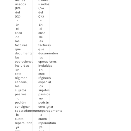
bienes
bienes
usados
usados
(IVA
(IVA
del
del
0%)
0%)
–
–
En
En
el
el
caso
caso
de
de
las
las
facturas
facturas
que
que
documenten
documenten
las
las
operaciones
operaciones
incluidas
incluidas
en
en
este
este
régimen
régimen
especial,
especial,
los
los
sujetos
sujetos
pasivos
pasivos
no
no
podrán
podrán
consignar
consignar
separadamente
separadamente
la
la
cuota
cuota
repercutida,
repercutida,
ya
ya