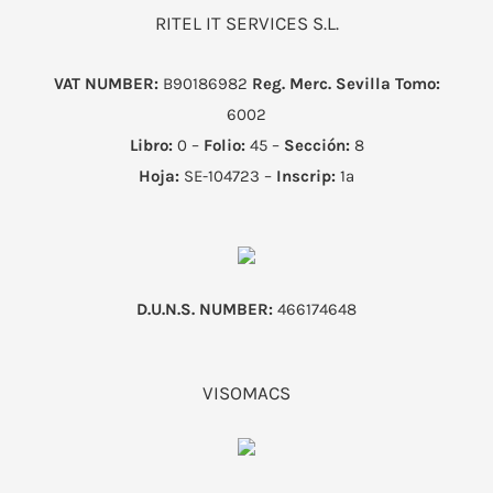
RITEL IT SERVICES S.L.
VAT NUMBER:
B90186982
Reg. Merc. Sevilla
Tomo:
6002
Libro:
0 –
Folio:
45 –
Sección:
8
Hoja:
SE-104723 –
Inscrip:
1ª
D.U.N.S. NUMBER:
466174648
VISOMACS