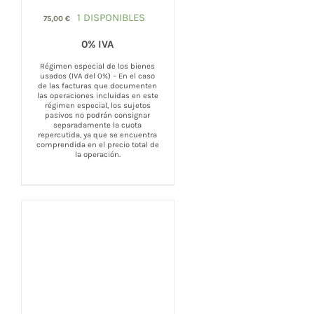
COMPRAR
/
DETALLES
1 DISPONIBLES
75,00
€
0% IVA
Régimen especial de los bienes
usados (IVA del 0%) – En el caso
de las facturas que documenten
las operaciones incluidas en este
régimen especial, los sujetos
pasivos no podrán consignar
separadamente la cuota
repercutida, ya que se encuentra
comprendida en el precio total de
la operación.