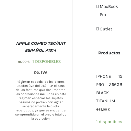
MacBook
Pro
Outlet
APPLE COMBO TEC/RAT
ESPAÑOL A1314
Productos
COMPRAR
/
DETALLES
1 DISPONIBLES
85,00
€
0% IVA
IPHONE 15
Régimen especial de los bienes
PRO 256GB
usados (IVA del 0%) – En el caso
de las facturas que documenten
BLACK
las operaciones incluidas en este
régimen especial, los sujetos
TITANIUM
pasivos no podrán consignar
separadamente la cuota
645,00
€
repercutida, ya que se encuentra
comprendida en el precio total de
la operación.
1 disponibles