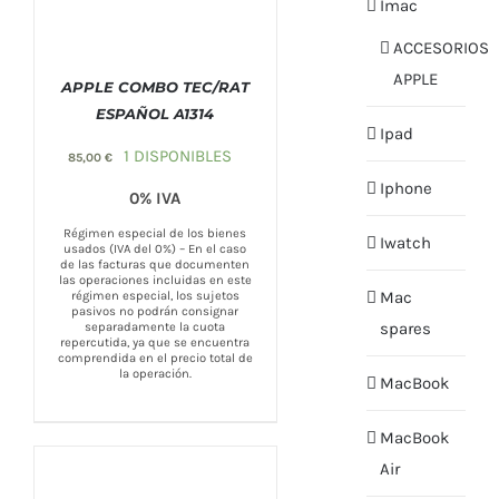
Imac
ACCESORIOS
APPLE
APPLE COMBO TEC/RAT
ESPAÑOL A1314
Ipad
COMPRAR
/
DETALLES
1 DISPONIBLES
85,00
€
Iphone
0% IVA
Régimen especial de los bienes
Iwatch
usados (IVA del 0%) – En el caso
de las facturas que documenten
las operaciones incluidas en este
Mac
régimen especial, los sujetos
pasivos no podrán consignar
spares
separadamente la cuota
repercutida, ya que se encuentra
comprendida en el precio total de
la operación.
MacBook
MacBook
Air