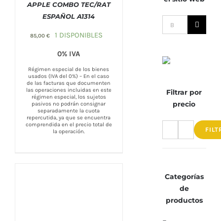
APPLE COMBO TEC/RAT
ESPAÑOL A1314
Buscar:
COMPRAR
/
DETALLES
1 DISPONIBLES
85,00
€
0% IVA
Régimen especial de los bienes
usados (IVA del 0%) – En el caso
de las facturas que documenten
las operaciones incluidas en este
Filtrar por
régimen especial, los sujetos
precio
pasivos no podrán consignar
separadamente la cuota
repercutida, ya que se encuentra
comprendida en el precio total de
FILT
la operación.
Precio
Precio
mínimo
máximo
Categorías
de
productos