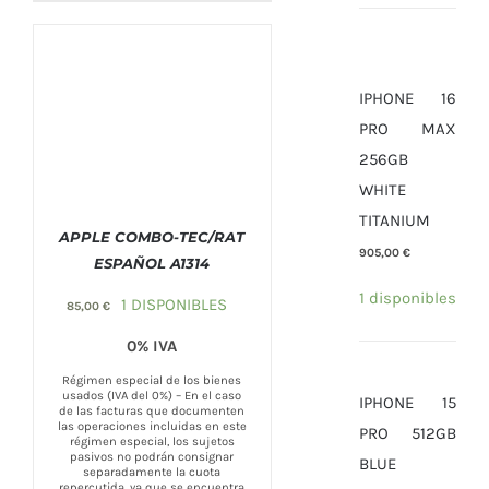
IPHONE 16
PRO MAX
256GB
WHITE
TITANIUM
APPLE COMBO-TEC/RAT
905,00
€
ESPAÑOL A1314
COMPRAR
/
DETALLES
1 disponibles
1 DISPONIBLES
85,00
€
0% IVA
Régimen especial de los bienes
usados (IVA del 0%) – En el caso
IPHONE 15
de las facturas que documenten
las operaciones incluidas en este
PRO 512GB
régimen especial, los sujetos
pasivos no podrán consignar
BLUE
separadamente la cuota
repercutida, ya que se encuentra