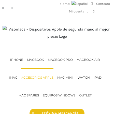
Saltar
Idioma:
Contacto
Facebook
Instagram
al
Mi cuenta
contenido
IPHONE
MACBOOK
MACBOOK PRO
MACBOOK AIR
IMAC
ACCESORIOS APPLE
MAC MINI
IWATCH
IPAD
MAC SPARES
EQUIPOS WINDOWS
OUTLET
PRÓXIMA MERCANCÍA