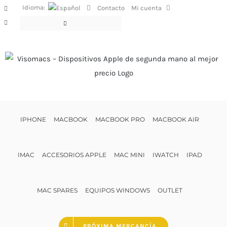
Saltar
Idioma:
Contacto
Mi cuenta
Facebook
al
Instagram
contenido
IPHONE
MACBOOK
MACBOOK PRO
MACBOOK AIR
IMAC
ACCESORIOS APPLE
MAC MINI
IWATCH
IPAD
MAC SPARES
EQUIPOS WINDOWS
OUTLET
PRÓXIMA MERCANCÍA