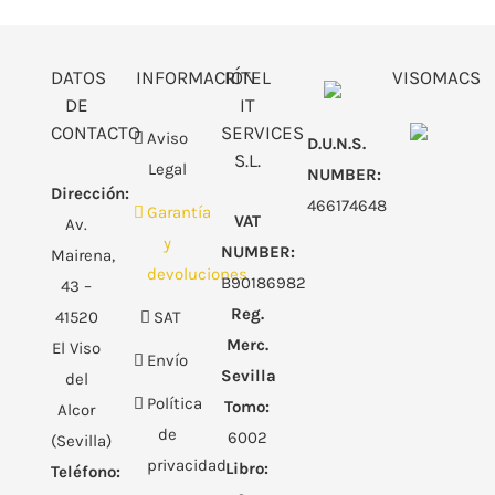
DATOS
INFORMACIÓN
RITEL
VISOMACS
DE
IT
CONTACTO
SERVICES
Aviso
D.U.N.S.
S.L.
Legal
NUMBER:
Dirección:
466174648
Garantía
VAT
Av.
y
NUMBER:
Mairena,
devoluciones
B90186982
43 –
Reg.
41520
SAT
Merc.
El Viso
Envío
Sevilla
del
Política
Tomo:
Alcor
de
6002
(Sevilla)
privacidad
Libro:
Teléfono: