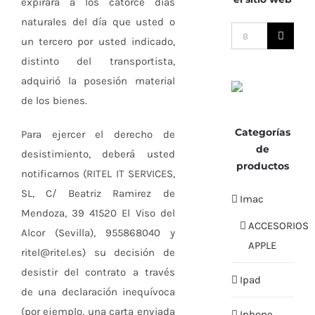
expirará a los catorce días
naturales del día que usted o
Buscar:
un tercero por usted indicado,
distinto del transportista,
adquirió la posesión material
de los bienes.
Categorías
Para ejercer el derecho de
de
desistimiento, deberá usted
productos
notificarnos (RITEL IT SERVICES,
SL, C/ Beatriz Ramirez de
Imac
Mendoza, 39 41520 El Viso del
ACCESORIOS
Alcor (Sevilla), 955868040 y
APPLE
ritel@ritel.es) su decisión de
desistir del contrato a través
Ipad
de una declaración inequívoca
(por ejemplo, una carta enviada
Iphone