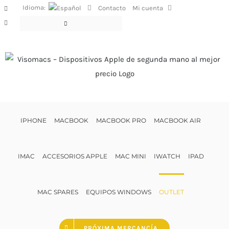
Saltar
Idioma:
Contacto
Mi cuenta
Facebook
al
Instagram
contenido
IPHONE
MACBOOK
MACBOOK PRO
MACBOOK AIR
IMAC
ACCESORIOS APPLE
MAC MINI
IWATCH
IPAD
MAC SPARES
EQUIPOS WINDOWS
OUTLET
PRÓXIMA MERCANCÍA