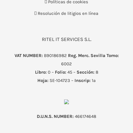
Políticas de cookies
Resolución de litigios en línea
RITEL IT SERVICES S.L.
VAT NUMBER:
B90186982
Reg. Merc. Sevilla
Tomo:
6002
Libro:
0 –
Folio:
45 –
Sección:
8
Hoja:
SE-104723 –
Inscrip:
1ª
D.U.N.S. NUMBER:
466174648