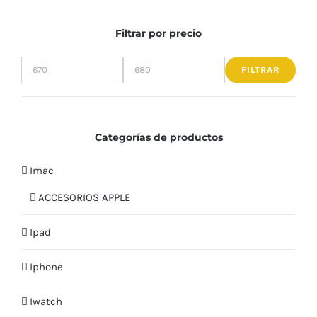
Filtrar por precio
FILTRAR
Precio
Precio
mínimo
máximo
Categorías de productos
Imac
ACCESORIOS APPLE
Ipad
Iphone
Iwatch