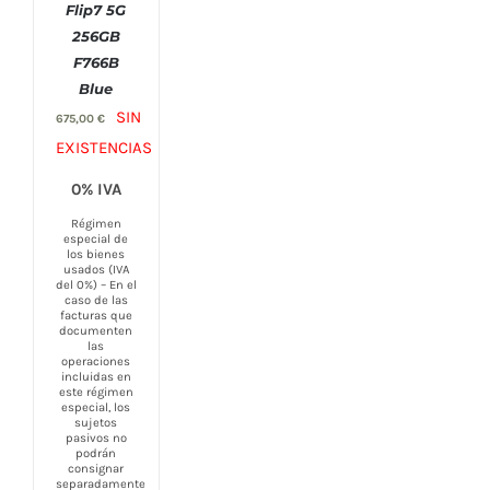
Flip7 5G
256GB
F766B
Blue
SIN
675,00
€
EXISTENCIAS
0% IVA
Régimen
especial de
los bienes
usados (IVA
del 0%) – En el
caso de las
facturas que
documenten
las
operaciones
incluidas en
este régimen
especial, los
sujetos
pasivos no
podrán
consignar
separadamente