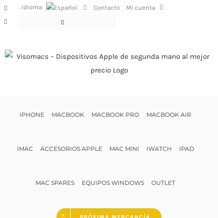
Saltar
Idioma:
Contacto
Mi cuenta
Facebook
al
Instagram
contenido
IPHONE
MACBOOK
MACBOOK PRO
MACBOOK AIR
IMAC
ACCESORIOS APPLE
MAC MINI
IWATCH
IPAD
MAC SPARES
EQUIPOS WINDOWS
OUTLET
PRÓXIMA MERCANCÍA