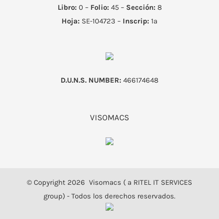
Libro:
0 –
Folio:
45 –
Sección:
8
Hoja:
SE-104723 –
Inscrip:
1ª
D.U.N.S. NUMBER:
466174648
VISOMACS
© Copyright
2026 Visomacs ( a RITEL IT SERVICES
group) - Todos los derechos reservados.