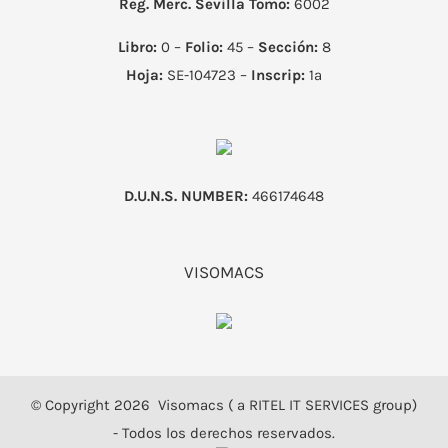
Reg. Merc. Sevilla
Tomo:
6002
Libro:
0 –
Folio:
45 –
Sección:
8
Hoja:
SE-104723 –
Inscrip:
1ª
D.U.N.S. NUMBER:
466174648
VISOMACS
© Copyright
2026 Visomacs ( a RITEL IT SERVICES group)
- Todos los derechos reservados.