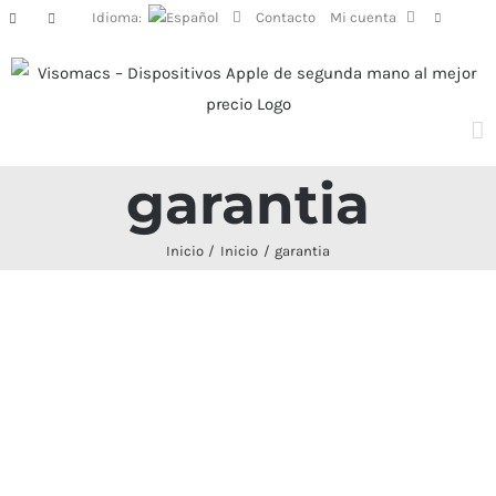
Saltar
Idioma:
Contacto
Mi cuenta
Facebook
Instagram
al
contenido
garantia
Inicio
Inicio
garantia