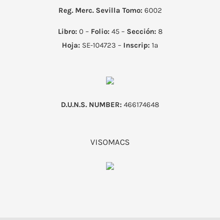
Reg. Merc. Sevilla
Tomo:
6002
Libro:
0 –
Folio:
45 –
Sección:
8
Hoja:
SE-104723 –
Inscrip:
1ª
D.U.N.S. NUMBER:
466174648
VISOMACS