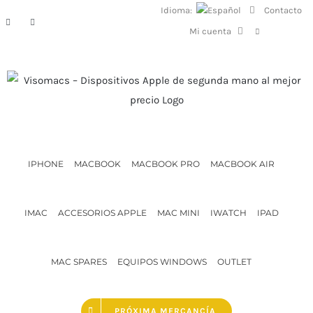
Saltar
Idioma:
Contacto
Facebook
Instagram
al
Mi cuenta
contenido
IPHONE
MACBOOK
MACBOOK PRO
MACBOOK AIR
IMAC
ACCESORIOS APPLE
MAC MINI
IWATCH
IPAD
MAC SPARES
EQUIPOS WINDOWS
OUTLET
PRÓXIMA MERCANCÍA