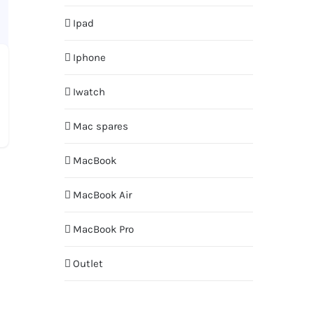
Ipad
Iphone
Iwatch
Mac spares
MacBook
MacBook Air
MacBook Pro
Outlet