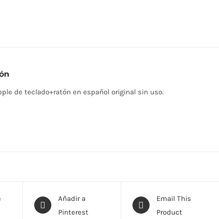
ión
ple de teclado+ratón en español original sin uso.
e
Añadir a
Email This
Pinterest
Product