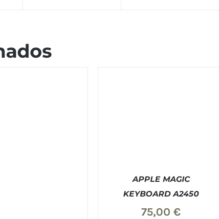
nados
APPLE MAGIC
KEYBOARD A2450
75,00
€
COMPRAR
/
DETALLES