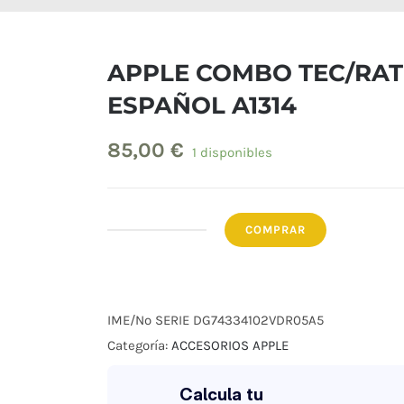
APPLE COMBO TEC/RAT
ESPAÑOL A1314
85,00
€
1 disponibles
COMPRAR
APPLE
COMBO
TEC/RAT
ESPAÑOL
IME/Nº SERIE
DG74334102VDR05A5
A1314
Categoría:
ACCESORIOS APPLE
cantidad