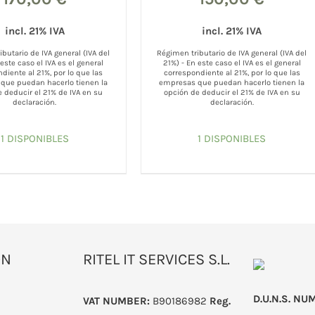
incl. 21% IVA
incl. 21% IVA
butario de IVA general (IVA del
Régimen tributario de IVA general (IVA del
 este caso el IVA es el general
21%) - En este caso el IVA es el general
diente al 21%, por lo que las
correspondiente al 21%, por lo que las
que puedan hacerlo tienen la
empresas que puedan hacerlo tienen la
 deducir el 21% de IVA en su
opción de deducir el 21% de IVA en su
declaración.
declaración.
1 DISPONIBLES
1 DISPONIBLES
ÓN
RITEL IT SERVICES S.L.
D.U.N.S. NU
VAT NUMBER:
B90186982
Reg.