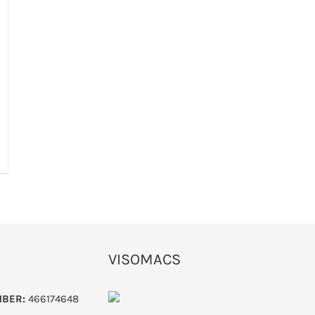
VISOMACS
MBER:
466174648