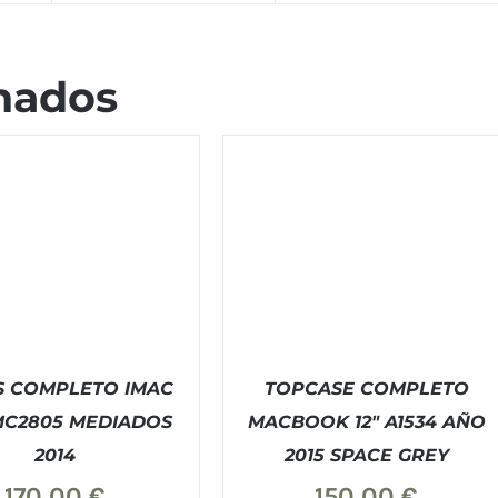
nados
S COMPLETO IMAC
TOPCASE COMPLETO
EMC2805 MEDIADOS
MACBOOK 12″ A1534 AÑO
2014
2015 SPACE GREY
PRAR
/
DETALLES
COMPRAR
/
DETALLES
170,00
€
150,00
€