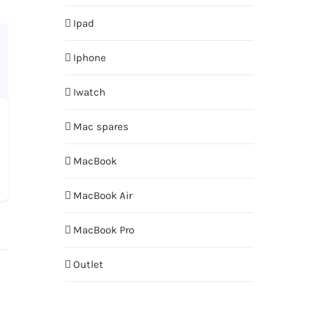
Ipad
Iphone
Iwatch
Mac spares
MacBook
MacBook Air
MacBook Pro
Outlet