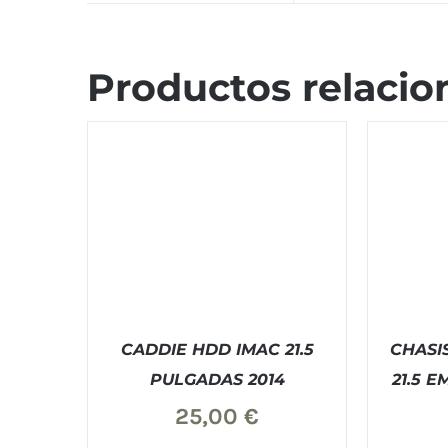
Productos relacio
CADDIE HDD IMAC 21.5
CHASI
PULGADAS 2014
21.5 
25,00
€
COMPRAR
/
DETALLES
COM