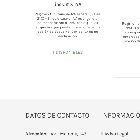
incl. 21% IVA
Régimen tributario de IVA general (IVA del
21%) - En este caso el IVA es el general
correspondiente al 21%, por lo que las
Régimen tri
empresas que puedan hacerlo tienen la
21%) - En
opción de deducir el 21% de IVA en su
correspon
declaración.
empresas 
opción de
1 DISPONIBLES
DATOS DE CONTACTO
INFORMACI
Dirección:
Av. Mairena, 43 –
Aviso Legal