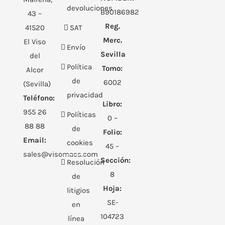
devoluciones
B90186982
43 –
Reg.
41520
SAT
Merc.
El Viso
Envío
Sevilla
del
Política
Tomo:
Alcor
de
6002
(Sevilla)
privacidad
Teléfono:
Libro:
955 26
Políticas
0 –
88 88
de
Folio:
Email:
cookies
45 –
sales@visomacs.com
Sección:
Resolución
8
de
Hoja:
litigios
SE-
en
104723
línea