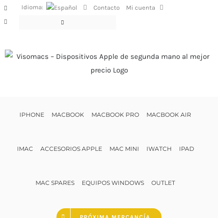
Saltar
Idioma:
Contacto
Mi cuenta
Facebook
al
Instagram
contenido
IPHONE
MACBOOK
MACBOOK PRO
MACBOOK AIR
IMAC
ACCESORIOS APPLE
MAC MINI
IWATCH
IPAD
MAC SPARES
EQUIPOS WINDOWS
OUTLET
PRÓXIMA MERCANCÍA