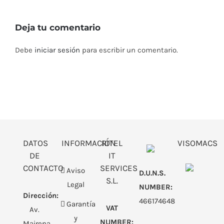
Deja tu comentario
Debe
iniciar sesión
para escribir un comentario.
DATOS
INFORMACIÓN
RITEL
VISOMACS
DE
IT
CONTACTO
SERVICES
Aviso
D.U.N.S.
S.L.
Legal
NUMBER:
Dirección:
466174648
Garantía
VAT
Av.
y
NUMBER:
Mairena,