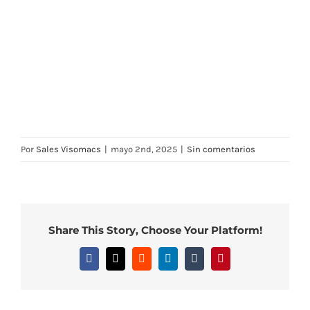
Por
Sales Visomacs
|
mayo 2nd, 2025
|
Sin comentarios
Share This Story, Choose Your Platform!
Facebook
X
Reddit
LinkedIn
Tumblr
Pinterest