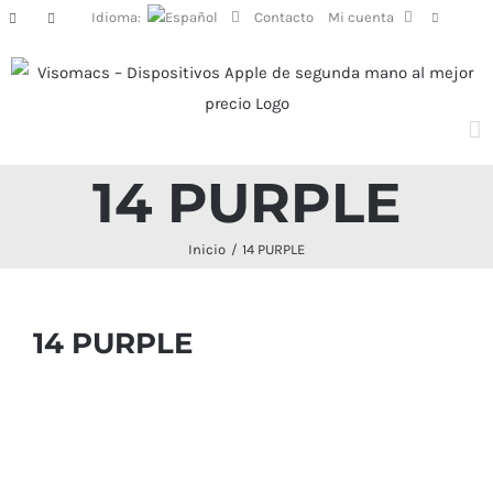
Saltar
Idioma:
Contacto
Mi cuenta
Facebook
Instagram
al
contenido
14 PURPLE
Inicio
14 PURPLE
14 PURPLE