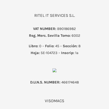
RITEL IT SERVICES S.L.
VAT NUMBER:
B90186982
Reg. Merc. Sevilla
Tomo:
6002
Libro:
0 –
Folio:
45 –
Sección:
8
Hoja:
SE-104723 –
Inscrip:
1ª
D.U.N.S. NUMBER:
466174648
VISOMACS