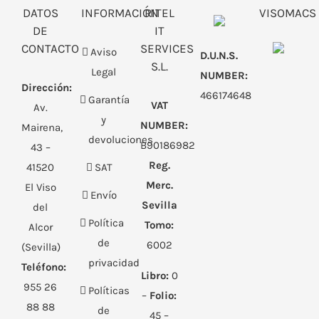
DATOS
INFORMACIÓN
RITEL
VISOMACS
DE
IT
CONTACTO
SERVICES
Aviso
D.U.N.S.
S.L.
Legal
NUMBER:
Dirección:
466174648
Garantía
VAT
Av.
y
NUMBER:
Mairena,
devoluciones
B90186982
43 –
Reg.
41520
SAT
Merc.
El Viso
Envío
Sevilla
del
Política
Tomo:
Alcor
de
6002
(Sevilla)
privacidad
Teléfono:
Libro:
0
955 26
Políticas
–
Folio:
88 88
de
45 –