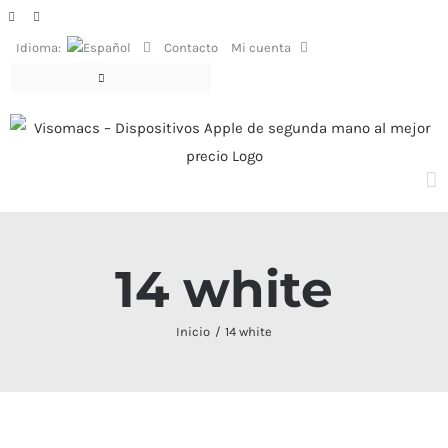
Saltar
Facebook
Instagram
al
Idioma:
Contacto
Mi cuenta
contenido
14 white
Inicio
14 white