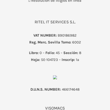
Resolución de litigios en línea
RITEL IT SERVICES S.L.
VAT NUMBER:
B90186982
Reg. Merc. Sevilla
Tomo:
6002
Libro:
0 –
Folio:
45 –
Sección:
8
Hoja:
SE-104723 –
Inscrip:
1ª
D.U.N.S. NUMBER:
466174648
VISOMACS