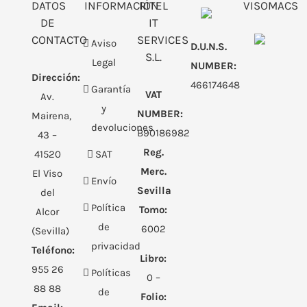
DATOS
INFORMACIÓN
RITEL
VISOMACS
DE
IT
CONTACTO
SERVICES
Aviso
D.U.N.S.
S.L.
Legal
NUMBER:
Dirección:
466174648
Garantía
VAT
Av.
y
NUMBER:
Mairena,
devoluciones
B90186982
43 –
Reg.
41520
SAT
Merc.
El Viso
Envío
Sevilla
del
Política
Tomo:
Alcor
de
6002
(Sevilla)
privacidad
Teléfono:
Libro:
955 26
Políticas
0 –
88 88
de
Folio: