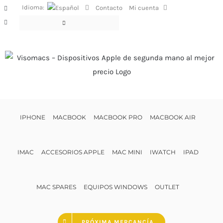
Saltar
Idioma:
Contacto
Mi cuenta
Facebook
al
Instagram
contenido
IPHONE
MACBOOK
MACBOOK PRO
MACBOOK AIR
IMAC
ACCESORIOS APPLE
MAC MINI
IWATCH
IPAD
MAC SPARES
EQUIPOS WINDOWS
OUTLET
PRÓXIMA MERCANCÍA