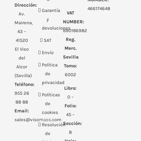
Dirección:
466174648
Garantía
VAT
Av.
y
NUMBER:
Mairena,
devoluciones
B90186982
43 –
Reg.
41520
SAT
Merc.
El Viso
Envío
Sevilla
del
Política
Tomo:
Alcor
de
6002
(Sevilla)
privacidad
Teléfono:
Libro:
955 26
Políticas
0 –
88 88
de
Folio:
Email:
cookies
45 –
sales@visomacs.com
Sección:
Resolución
8
de
Hoja: