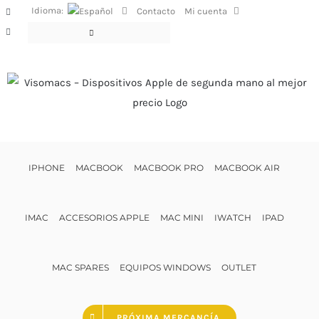
Saltar
Idioma:
Contacto
Mi cuenta
Facebook
al
Instagram
contenido
IPHONE
MACBOOK
MACBOOK PRO
MACBOOK AIR
IMAC
ACCESORIOS APPLE
MAC MINI
IWATCH
IPAD
MAC SPARES
EQUIPOS WINDOWS
OUTLET
PRÓXIMA MERCANCÍA