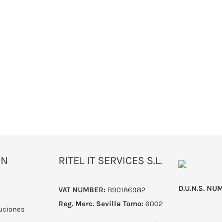
ÓN
RITEL IT SERVICES S.L.
D.U.N.S. NU
VAT NUMBER:
B90186982
Reg. Merc. Sevilla
Tomo:
6002
uciones