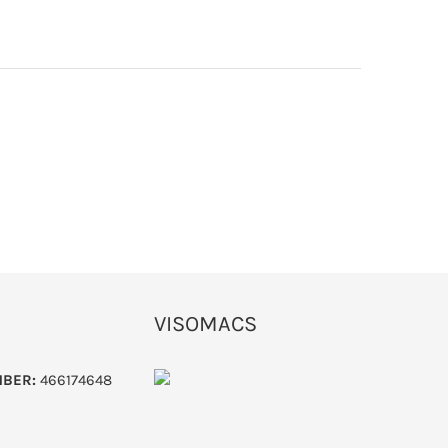
VISOMACS
MBER:
466174648