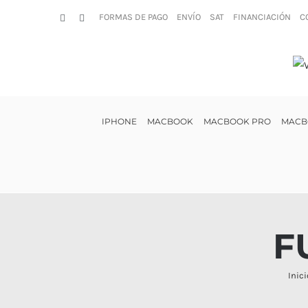
Saltar
FORMAS DE PAGO
ENVÍO
SAT
FINANCIACIÓN
C
Facebook
Instagram
al
contenido
IPHONE
MACBOOK
MACBOOK PRO
MACB
F
Inici