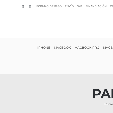
Saltar
FORMAS DE PAGO
ENVÍO
SAT
FINANCIACIÓN
C
Facebook
Instagram
al
contenido
IPHONE
MACBOOK
MACBOOK PRO
MACB
PA
Inicio