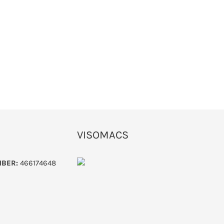
VISOMACS
MBER:
466174648