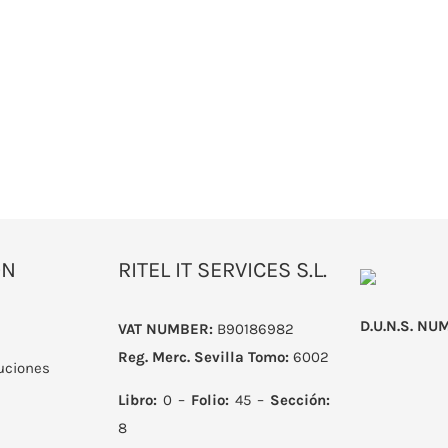
ÓN
RITEL IT SERVICES S.L.
D.U.N.S. NU
VAT NUMBER:
B90186982
Reg. Merc. Sevilla
Tomo:
6002
uciones
Libro:
0 –
Folio:
45 –
Sección:
8