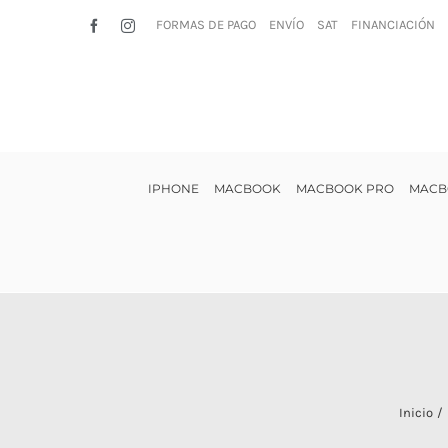
Saltar
FORMAS DE PAGO
ENVÍO
SAT
FINANCIACIÓN
Facebook
Instagram
al
contenido
IPHONE
MACBOOK
MACBOOK PRO
MACB
Inicio