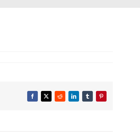
Facebook
X
Reddit
LinkedIn
Tumblr
Pinterest