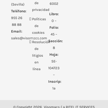
de
6002
(Sevilla)
privacidad
Teléfono:
Libro:
955 26
Políticas
0 –
88 88
de
Folio:
Email:
cookies
45 –
sales@visomacs.com
Sección:
Resolución
8
de
Hoja:
litigios
SE-
en
104723
línea
–
Inscrip:
1ª
© Copyright
2026 Visomacs ( a RITEL IT SERVICES