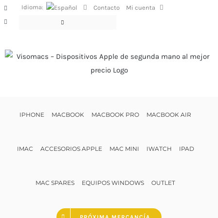
Saltar
Idioma:
Contacto
Mi cuenta
Facebook
al
Instagram
contenido
IPHONE
MACBOOK
MACBOOK PRO
MACBOOK AIR
IMAC
ACCESORIOS APPLE
MAC MINI
IWATCH
IPAD
MAC SPARES
EQUIPOS WINDOWS
OUTLET
PRÓXIMA MERCANCÍA