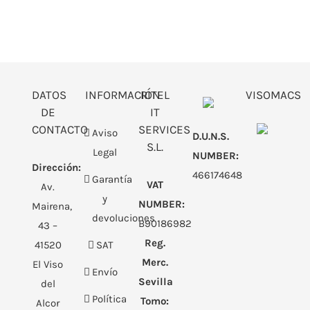
DATOS
INFORMACIÓN
RITEL
VISOMACS
DE
IT
CONTACTO
SERVICES
Aviso
D.U.N.S.
S.L.
Legal
NUMBER:
Dirección:
466174648
Garantía
VAT
Av.
y
NUMBER:
Mairena,
devoluciones
B90186982
43 –
Reg.
41520
SAT
Merc.
El Viso
Envío
Sevilla
del
Política
Tomo:
Alcor