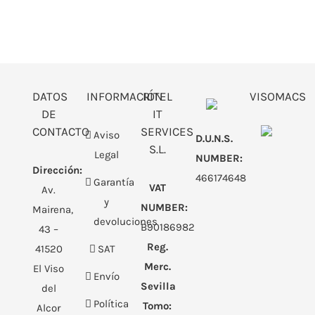
DATOS
INFORMACIÓN
RITEL
VISOMACS
DE
IT
CONTACTO
SERVICES
Aviso
D.U.N.S.
S.L.
Legal
NUMBER:
Dirección:
466174648
Garantía
VAT
Av.
y
NUMBER:
Mairena,
devoluciones
B90186982
43 –
Reg.
41520
SAT
Merc.
El Viso
Envío
Sevilla
del
Política
Tomo:
Alcor