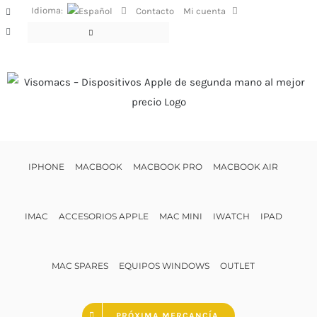
Saltar
Idioma:
Contacto
Mi cuenta
Facebook
al
Instagram
contenido
IPHONE
MACBOOK
MACBOOK PRO
MACBOOK AIR
IMAC
ACCESORIOS APPLE
MAC MINI
IWATCH
IPAD
MAC SPARES
EQUIPOS WINDOWS
OUTLET
PRÓXIMA MERCANCÍA