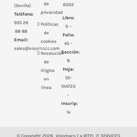
de
6002
(Sevilla)
privacidad
Teléfono:
Libro:
955 26
Políticas
0 –
88 88
de
Folio:
Email:
cookies
45 –
sales@visomacs.com
Sección:
Resolución
8
de
Hoja:
litigios
SE-
en
104723
línea
–
Inscrip:
1ª
© Copyright
2026 Visomacs ( a RITEL IT SERVICES