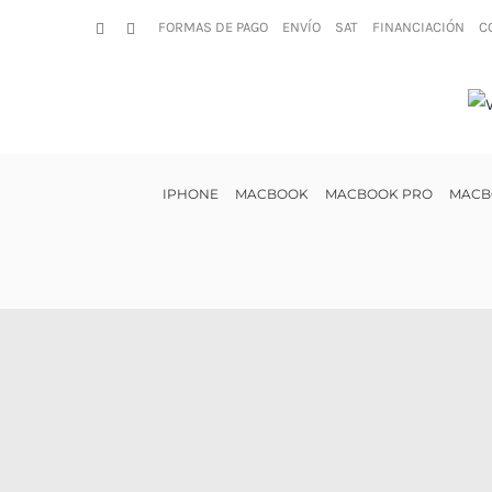
Saltar
FORMAS DE PAGO
ENVÍO
SAT
FINANCIACIÓN
C
Facebook
Instagram
al
contenido
IPHONE
MACBOOK
MACBOOK PRO
MACB