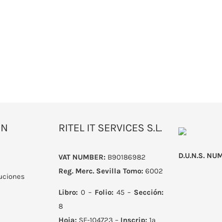
ÓN
RITEL IT SERVICES S.L.
D.U.N.S. NU
VAT NUMBER:
B90186982
Reg. Merc. Sevilla
Tomo:
6002
uciones
Libro:
0 –
Folio:
45 –
Sección:
8
Hoja:
SE-104723 –
Inscrip:
1ª