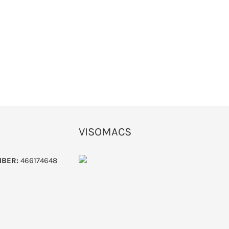
VISOMACS
MBER:
466174648