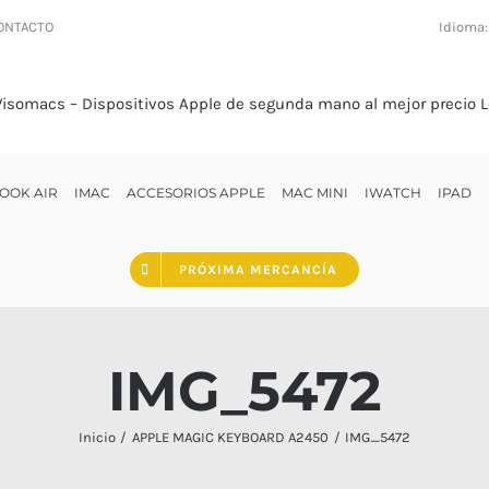
ONTACTO
Idioma
OOK AIR
IMAC
ACCESORIOS APPLE
MAC MINI
IWATCH
IPAD
PRÓXIMA MERCANCÍA
IMG_5472
Inicio
APPLE MAGIC KEYBOARD A2450
IMG_5472