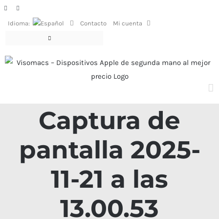
Saltar
Facebook
Instagram
al
Idioma:
Contacto
Mi cuenta
contenido
Captura de
pantalla 2025-
11-21 a las
13.00.53