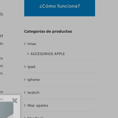
EL
Categorías de productos
IT
do
Imac
ACCESORIOS APPLE
te
as
Ipad
e,
Iphone
te
Iwatch
el
Mac spares