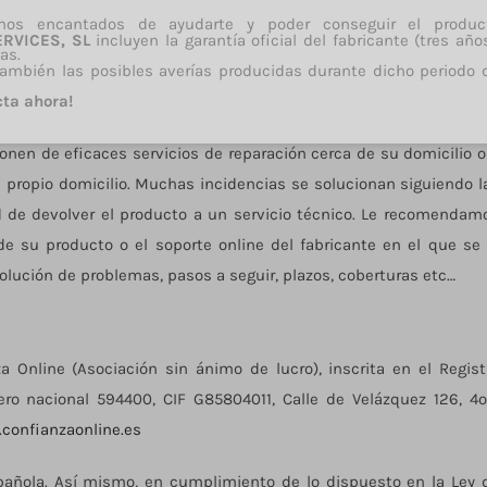
mos encantados de ayudarte y poder conseguir el produ
ERVICES, SL
incluyen la garantía oficial del fabricante (tres años
as.
ambién las posibles averías producidas durante dicho periodo 
cta ahora!
nen de eficaces servicios de reparación cerca de su domicilio o
su propio domicilio. Muchas incidencias se solucionan siguiendo l
 de devolver el producto a un servicio técnico. Le recomendam
 su producto o el soporte online del fabricante en el que se 
solución de problemas, pasos a seguir, plazos, coberturas etc…
 Online (Asociación sin ánimo de lucro), inscrita en el Regist
ro nacional 594400, CIF G85804011, Calle de Velázquez 126, 4º-
confianzaonline.es
spañola. Así mismo, en cumplimiento de lo dispuesto en la Ley 