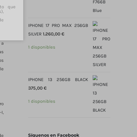
cto que
),
de
IPHONE 17 PRO MAX 256GB
SILVER
1.260,00
€
 a
1 disponibles
as
os
le
IPHONE 13 256GB BLACK
375,00
€
1 disponibles
ro
I,
Síguenos en Facebook
de