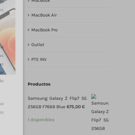
MacBook
do
es
MacBook Air
MacBook Pro
Outlet
el
as
PTE INV
ue
or
de
Productos
Samsung Galaxy Z Flip7 5G
no
256GB F766B Blue
675,00
€
os
1 disponibles