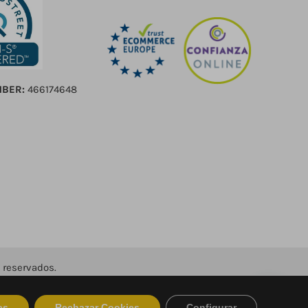
MBER:
466174648
 reservados.
es
Rechazar Cookies
Configurar