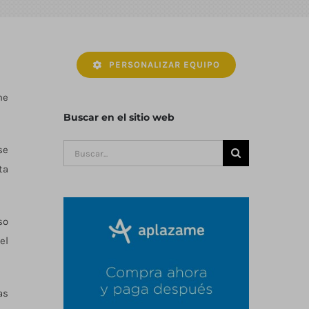
PERSONALIZAR EQUIPO
ne
Buscar en el sitio web
Buscar:
se
ta
so
el
as