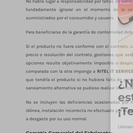
No habrá lugar a responsabilidad por faltas de conf
fundadamente ignorar en el momento de la cel
suministrados por el consumidor y usuario.
Para beneficiarse de la garantía de conformidad deb
Si el producto no fuera conforme con el contrato, us
precio o resolución del contrato, gestiones que ser
opciones resulte objetivamente imposible o despr
comparada con la otra imponga a
RITEL IT SERVIC
¿N
que tendría el producto si no hubiera falta de conf
saneamiento alternativa se pudiese realizar sin inc
es
No se incluyen las deficiencias ocasionadas por n
¡T
idónea, instalación incorrecta no efectuada por el 
a desgaste por su uso normal.
Lláman