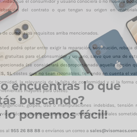
ormidad que el consumidor y usuario conociera o no hubiera podi
ebración del contrato o que tengan su origen en material
e de cumplir los requisitos arriba mencionados.
ted podrá optar entre exigir la reparación, sustitución, rebaja d
án gratuitas para el consumidor y usuario, salvo que una de est
oporcionada (se considerará desproporcionada aquella opción q
ES, SL
costes que no sean razonables, teniendo en cuenta el val
o encuentras lo que
ormidad, la relevancia de la falta de conformidad y si la forma 
onvenientes mayores para Usted).
tás buscando?
egligencias, golpes, uso o manipulaciones indebidas, tensión 
e lo ponemos fácil!
Servicio Técnico autorizado cuando proceda, ni materiales sometid
os al
955 26 88 88
o envíanos un correo a
sales@visomacs.com