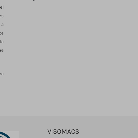
el
es
 a
te
la
re
ea
VISOMACS