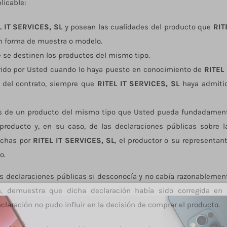
licable:
L IT SERVICES, SL
y posean las cualidades del producto que
RIT
n forma de muestra o modelo.
 se destinen los productos del mismo tipo.
erido por Usted cuando lo haya puesto en conocimiento de
RITEL 
 del contrato, siempre que
RITEL IT SERVICES, SL
haya admiti
les de un producto del mismo tipo que Usted pueda fundadamen
 producto y, en su caso, de las declaraciones públicas sobre l
echas por
RITEL IT SERVICES, SL
, el productor o su representant
o.
s declaraciones públicas si desconocía y no cabía razonablemen
n, demuestra que dicha declaración había sido corregida en 
laración no pudo influir en la decisión de comprar el producto.