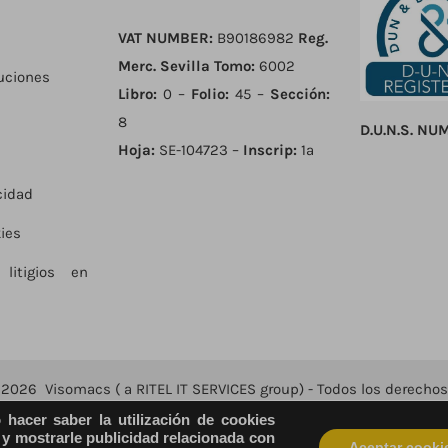
VAT NUMBER:
B90186982
Reg.
Merc. Sevilla
Tomo:
6002
uciones
Libro:
0 –
Folio:
45 –
Sección:
8
D.U.N.S. NU
Hoja:
SE-104723 –
Inscrip:
1ª
cidad
kies
litigios en
t
2026 Visomacs ( a RITEL IT SERVICES group) - Todos los derechos
hacer saber la utilización de cookies
 y mostrarle publicidad relacionada con
Aceptar cooki