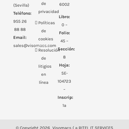
de
6002
(Sevilla)
privacidad
Teléfono:
Libro:
955 26
Políticas
0 –
88 88
de
Folio:
Email:
cookies
45 –
sales@visomacs.com
Sección:
Resolución
8
de
Hoja:
litigios
SE-
en
104723
línea
–
Inscrip:
1ª
© Copyright
2026 Visomacs ( a RITEL IT SERVICES