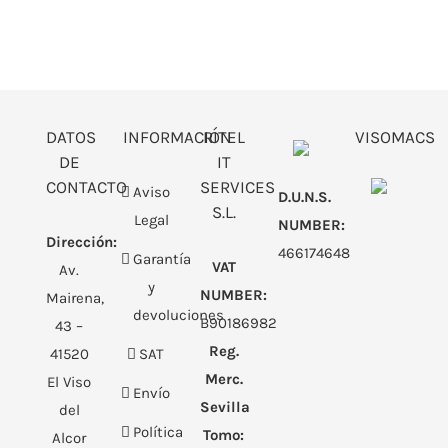
DATOS
INFORMACIÓN
RITEL
VISOMACS
DE
IT
CONTACTO
SERVICES
Aviso
D.U.N.S.
S.L.
Legal
NUMBER:
Dirección:
466174648
Garantía
VAT
Av.
y
NUMBER:
Mairena,
devoluciones
B90186982
43 –
Reg.
41520
SAT
Merc.
El Viso
Envío
Sevilla
del
Política
Tomo:
Alcor