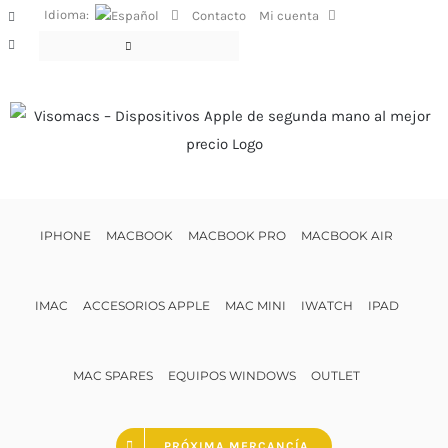
Saltar
Idioma:
Contacto
Mi cuenta
Facebook
al
Instagram
contenido
IPHONE
MACBOOK
MACBOOK PRO
MACBOOK AIR
IMAC
ACCESORIOS APPLE
MAC MINI
IWATCH
IPAD
MAC SPARES
EQUIPOS WINDOWS
OUTLET
PRÓXIMA MERCANCÍA