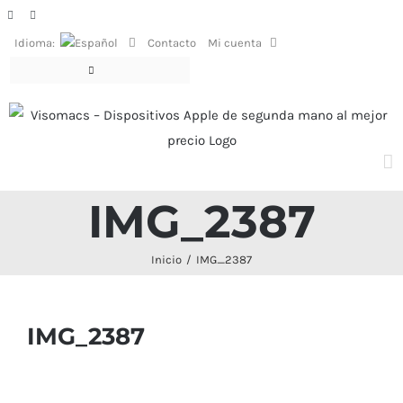
Saltar
Facebook
Instagram
al
Idioma:
Contacto
Mi cuenta
contenido
IMG_2387
Inicio
IMG_2387
IMG_2387