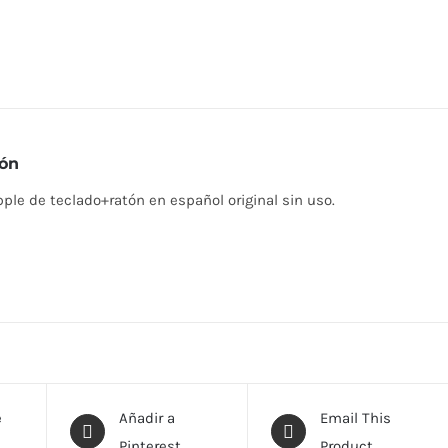
ión
ple de teclado+ratón en español original sin uso.
e
Añadir a
Email This
Pinterest
Product