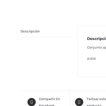
Descripción
Descripc
Conjunto ap
A1314
Compartir En
Twitear est
Facebook
producto