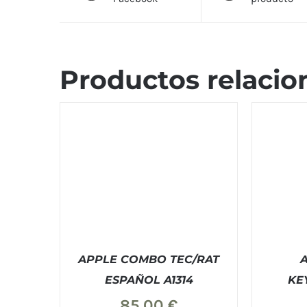
Productos relacio
APPLE COMBO TEC/RAT
ESPAÑOL A1314
KE
85,00
€
COMPRAR
/
DETALLES
COM