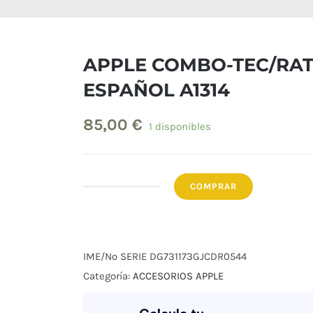
APPLE COMBO-TEC/RA
ESPAÑOL A1314
85,00
€
1 disponibles
COMPRAR
APPLE
COMBO-
TEC/RAT
ESPAÑOL
IME/Nº SERIE
DG731173GJCDR0544
A1314
Categoría:
ACCESORIOS APPLE
cantidad