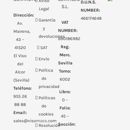
Aviso
D.U.N.S.
S.L.
Legal
NUMBER:
Dirección:
466174648
Garantía
VAT
Av.
y
NUMBER:
Mairena,
devoluciones
B90186982
43 –
Reg.
41520
SAT
Merc.
El Viso
Envío
Sevilla
del
Política
Tomo:
Alcor
de
6002
(Sevilla)
privacidad
Teléfono:
Libro:
955 26
Políticas
0 –
88 88
de
Folio:
Email:
cookies
45 –
sales@visomacs.com
Sección:
Resolución