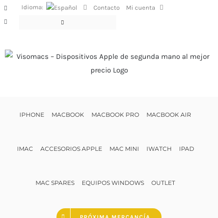
Saltar
Idioma:
Contacto
Mi cuenta
Facebook
al
Instagram
contenido
IPHONE
MACBOOK
MACBOOK PRO
MACBOOK AIR
IMAC
ACCESORIOS APPLE
MAC MINI
IWATCH
IPAD
MAC SPARES
EQUIPOS WINDOWS
OUTLET
PRÓXIMA MERCANCÍA