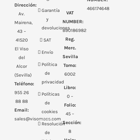
Dirección:
466174648
Garantía
VAT
Av.
y
NUMBER:
Mairena,
devoluciones
B90186982
43 –
Reg.
41520
SAT
Merc.
El Viso
Envío
Sevilla
del
Política
Tomo:
Alcor
de
6002
(Sevilla)
privacidad
Teléfono:
Libro:
955 26
Políticas
0 –
88 88
de
Folio:
Email:
cookies
45 –
sales@visomacs.com
Sección:
Resolución
8
de
Hoja: