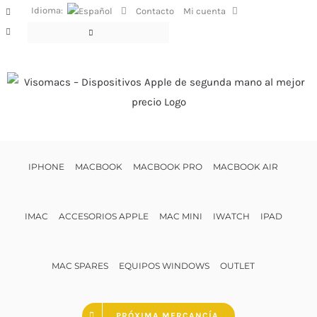
Saltar
Idioma:
Contacto
Mi cuenta
Facebook
al
Instagram
contenido
IPHONE
MACBOOK
MACBOOK PRO
MACBOOK AIR
IMAC
ACCESORIOS APPLE
MAC MINI
IWATCH
IPAD
MAC SPARES
EQUIPOS WINDOWS
OUTLET
PRÓXIMA MERCANCÍA