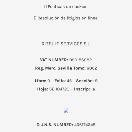
Políticas de cookies
Resolución de litigios en línea
RITEL IT SERVICES S.L.
VAT NUMBER:
B90186982
Reg. Merc. Sevilla
Tomo:
6002
Libro:
0 –
Folio:
45 –
Sección:
8
Hoja:
SE-104723 –
Inscrip:
1ª
D.U.N.S. NUMBER:
466174648