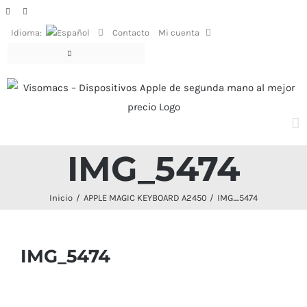
Saltar
Facebook
Instagram
al
Idioma:
Contacto
Mi cuenta
contenido
IMG_5474
Inicio
APPLE MAGIC KEYBOARD A2450
IMG_5474
IMG_5474